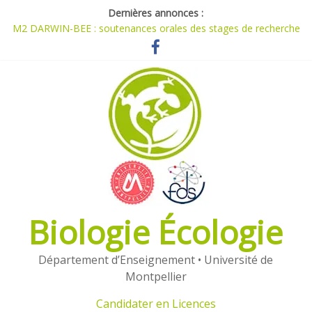
Dernières annonces :
M2 DARWIN-BEE : soutenances orales des stages de recherche
[1978-2026]
Planning M1 et M2 du parcours Darwin
Travaux réalisés dans le cadre de l’UE ORPAM
Candidater en Masters (2026)
Candidater en Licences (2026)
Biologie Écologie
Département d’Enseignement • Université de
Montpellier
Candidater en Licences