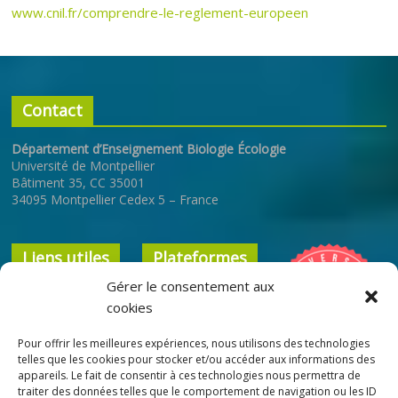
www.cnil.fr/comprendre-le-reglement-europeen
Contact
Département d’Enseignement Biologie Écologie
Université de Montpellier
Bâtiment 35, CC 35001
34095 Montpellier Cedex 5 – France
Liens utiles
Plateformes
Gérer le consentement aux
Université de
ENT
cookies
Montpellier
Cours en ligne
Pour offrir les meilleures expériences, nous utilisons des technologies
Faculté des
Bibliothèque
telles que les cookies pour stocker et/ou accéder aux informations des
Sciences
appareils. Le fait de consentir à ces technologies nous permettra de
Interuniversitaire
traiter des données telles que le comportement de navigation ou les ID
École Doctorale