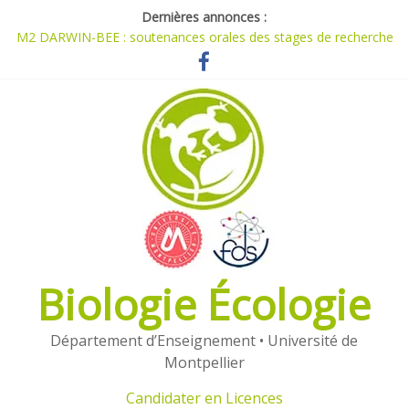
Dernières annonces :
M2 DARWIN-BEE : soutenances orales des stages de recherche
[1978-2026]
Planning M1 et M2 du parcours Darwin
Travaux réalisés dans le cadre de l’UE ORPAM
Candidater en Masters (2026)
Candidater en Licences (2026)
Biologie Écologie
Département d’Enseignement • Université de
Montpellier
Candidater en Licences