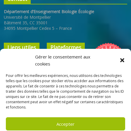
Département d’Enseignement Biologie Écologie
Université de Montpellier
Bâtiment 35, CC 35001
34095 Montpellier Cedex 5 – France
Liens utiles
Plateformes
Gérer le consentement aux
Université de
ENT
cookies
Montpellier
Cours en ligne
Pour offrir les meilleures expériences, nous utilisons des technologies
Faculté des
Bibliothèque
telles que les cookies pour stocker et/ou accéder aux informations des
Sciences
appareils. Le fait de consentir à ces technologies nous permettra de
Interuniversitaire
traiter des données telles que le comportement de navigation ou les ID
École Doctorale
ResUM
uniques sur ce site. Le fait de ne pas consentir ou de retirer son
GAIA
consentement peut avoir un effet négatif sur certaines caractéristiques
et fonctions.
SCUIO-IP
Accepter