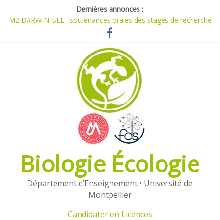
Dernières annonces :
M2 DARWIN-BEE : soutenances orales des stages de recherche
[1978-2026]
Planning M1 et M2 du parcours Darwin
Travaux réalisés dans le cadre de l’UE ORPAM
Candidater en Masters (2026)
Candidater en Licences (2026)
Biologie Écologie
Département d’Enseignement • Université de
Montpellier
Candidater en Licences