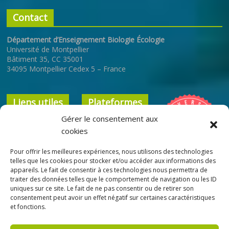
Contact
Département d’Enseignement Biologie Écologie
Université de Montpellier
Bâtiment 35, CC 35001
34095 Montpellier Cedex 5 – France
Liens utiles
Plateformes
Gérer le consentement aux
Université de
ENT
cookies
Montpellier
Cours en ligne
Pour offrir les meilleures expériences, nous utilisons des technologies
Faculté des
Bibliothèque
telles que les cookies pour stocker et/ou accéder aux informations des
Sciences
appareils. Le fait de consentir à ces technologies nous permettra de
Interuniversitaire
traiter des données telles que le comportement de navigation ou les ID
École Doctorale
ResUM
uniques sur ce site. Le fait de ne pas consentir ou de retirer son
GAIA
consentement peut avoir un effet négatif sur certaines caractéristiques
et fonctions.
SCUIO-IP