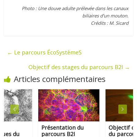
Photo : Une douve adulte prélevée dans les canaux
biliaires d’un mouton.
Crédits : M. Sicard
←
Le parcours ÉcoSystèmeS
Objectif des stages du parcours B2I
→
Articles complémentaires
Présentation du
Objectif des s
 du
parcours B2I
du parcours B