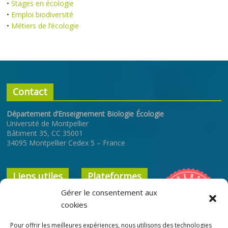
•
Stages en écologie
•
Emploi biodiversité
•
Métiers de l’écologie
Contact
Département d’Enseignement Biologie Écologie
Université de Montpellier
Bâtiment 35, CC 35001
34095 Montpellier Cedex 5 – France
Liens utiles
Plateformes
Gérer le consentement aux
Université de
ENT
cookies
Montpellier
Cours en ligne
Pour offrir les meilleures expériences, nous utilisons des technologies