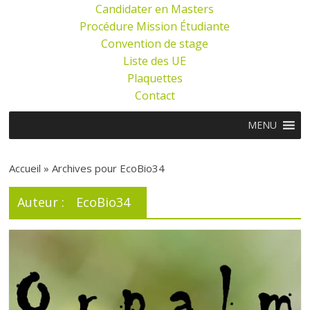
Candidater en Masters
Procédure Mission Étudiante
Convention de stage
Liste des UE
Plaquettes
Contact
MENU
Accueil »
Archives pour EcoBio34
Auteur :
EcoBio34