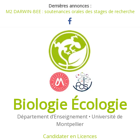
Dernières annonces :
M2 DARWIN-BEE : soutenances orales des stages de recherche
[1978-2026]
Planning M1 et M2 du parcours Darwin
Travaux réalisés dans le cadre de l’UE ORPAM
Candidater en Masters (2026)
Candidater en Licences (2026)
Biologie Écologie
Département d’Enseignement • Université de
Montpellier
Candidater en Licences