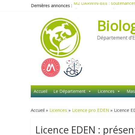
M2 DARWIN-BEE : soutenances 
Dernières annonces :
Planning M1 et M2 du parcours
Travaux réalisés dans le cadre
Biolo
Candidater en Masters (2026)
Candidater en Licences (2026)
Département d’E
Accueil
Le Département
Licences
Mas
Accueil »
Licences
»
Licence pro EDEN
»
Licence E
Licence EDEN : présen