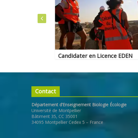
Candidater en Licence EDEN
Contact
Département d’Enseignement Biologie Écologie
Université de Montpellier
Bâtiment 35, CC 35001
34095 Montpellier Cedex 5 – France