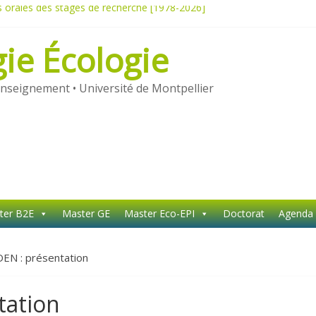
orales des stages de recherche [1978-2026]
 Darwin
 de l’UE ORPAM
gie Écologie
nseignement • Université de Montpellier
ter B2E
Master GE
Master Eco-EPI
Doctorat
Agenda
DEN : présentation
tation