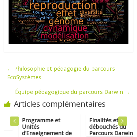
A noter que le stage peut éventuellement être
réalisé dans une structure hors-Montpellier,
voire à l’étranger.
←
Philosophie et pédagogie du parcours
EcoSystèmes
Équipe pédagogique du parcours Darwin
→
Articles complémentaires
Programme et
Finalités et
Unités
débouchés du
d’Enseignement de
Parcours Darwin