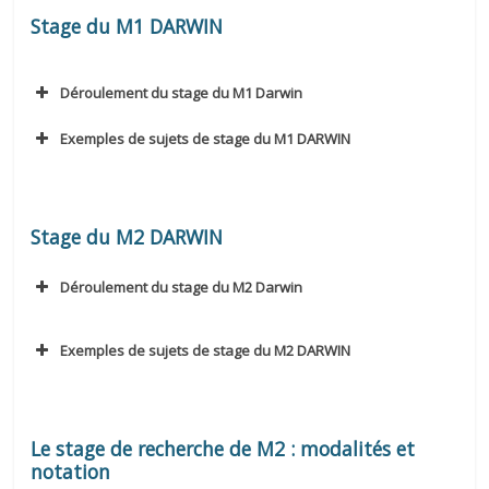
Stage du M1 DARWIN
Déroulement du stage du M1 Darwin
Exemples de sujets de stage du M1 DARWIN
responsable du Master 1
Stage du M2 DARWIN
Biologie évolutive
Génétique / génomique
Déroulement du stage du M2 Darwin
Démographie
des populations
Ecologie
Génétique quantitative
comportementale
Génétique théorique
Exemples de sujets de stage du M2 DARWIN
Ecologie des
Génomique comparative
Communautés
Macroévolution
Ecologie
Modélisation
Le stage de recherche de M2 : modalités et
expérimentale
Phylogénie
notation
Ecologie
Théorie et