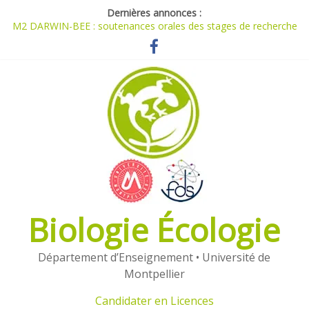
Dernières annonces :
M2 DARWIN-BEE : soutenances orales des stages de recherche
[1978-2026]
Planning M1 et M2 du parcours Darwin
Travaux réalisés dans le cadre de l’UE ORPAM
Candidater en Masters (2026)
Candidater en Licences (2026)
Biologie Écologie
Département d’Enseignement • Université de
Montpellier
Candidater en Licences