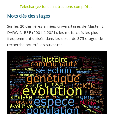
fonctionnelle
expérimentation
Téléchargez ici les instructions complètes
!
Ecologie
Mots clés des stages
théorique
Sur les 20 dernières années universitaires de Master 2
DARWIN-BEE (2001 à 2021), les mots-clefs les plus
fréquemment utilisés dans les titres de 375 stages de
recherche ont été les suivants :
AGAP
CBGP
CEFE
DIADE
ISEM
Mise en place d’une bourse aux stages en M1
MARBEC
MIVEGEC