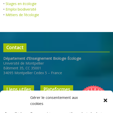
•
Stages en écologie
•
Emploi biodiversité
•
Métiers de l’écologie
Contact
Département d’Enseignement Biologie Écologie
Université de Montpellier
Bâtiment 35, CC 35001
34095 Montpellier Cedex 5 – France
Liens utiles
Plateformes
Gérer le consentement aux
Université de
ENT
cookies
Montpellier
Cours en ligne